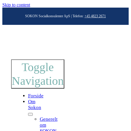
Skip to content
SOKON Socialkonsulenter ApS | Telefon:
+45 4823 2671
Toggle
Navigation
Forside
Om
Sokon
Generelt
om
SOKON