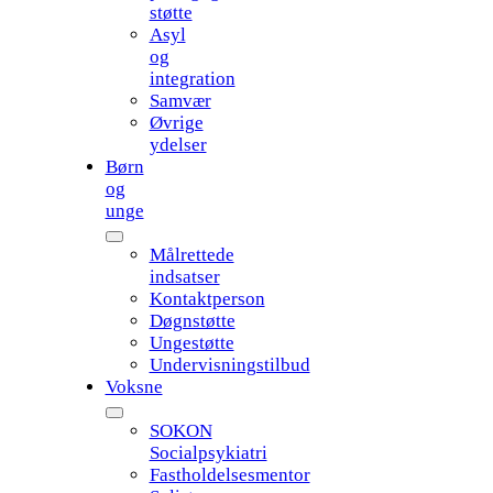
støtte
Asyl
og
integration
Samvær
Øvrige
ydelser
Børn
og
unge
Målrettede
indsatser
Kontaktperson
Døgnstøtte
Ungestøtte
Undervisningstilbud
Voksne
SOKON
Socialpsykiatri
Fastholdelsesmentor