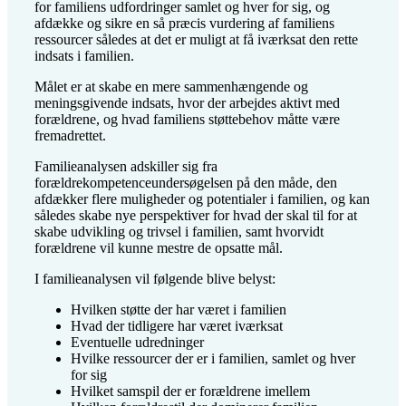
for familiens udfordringer samlet og hver for sig, og
afdække og sikre en så præcis vurdering af familiens
ressourcer således at det er muligt at få iværksat den rette
indsats i familien.
Målet er at skabe en mere sammenhængende og
meningsgivende indsats, hvor der arbejdes aktivt med
forældrene, og hvad familiens støttebehov måtte være
fremadrettet.
Familieanalysen adskiller sig fra
forældrekompetenceundersøgelsen på den måde, den
afdækker flere muligheder og potentialer i familien, og kan
således skabe nye perspektiver for hvad der skal til for at
skabe udvikling og trivsel i familien, samt hvorvidt
forældrene vil kunne mestre de opsatte mål.
I familieanalysen vil følgende blive belyst:
Hvilken støtte der har været i familien
Hvad der tidligere har været iværksat
Eventuelle udredninger
Hvilke ressourcer der er i familien, samlet og hver
for sig
Hvilket samspil der er forældrene imellem