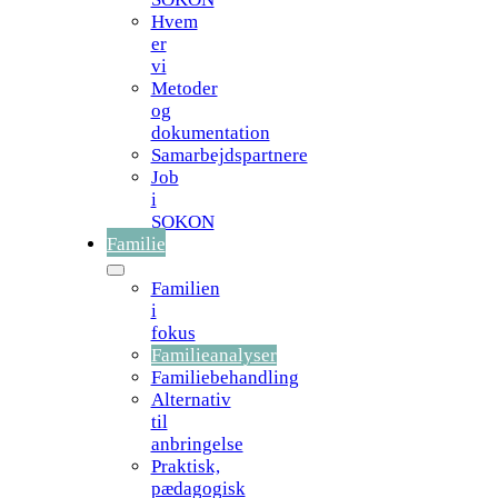
Hvem
er
vi
Metoder
og
dokumentation
Samarbejdspartnere
Job
i
SOKON
Familie
Familien
i
fokus
Familieanalyser
Familiebehandling
Alternativ
til
anbringelse
Praktisk,
pædagogisk