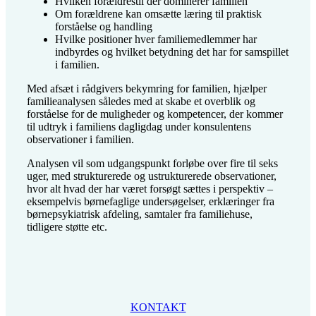
Hvilken forældrestil der dominerer familien
Om forældrene kan omsætte læring til praktisk
forståelse og handling
Hvilke positioner hver familiemedlemmer har
indbyrdes og hvilket betydning det har for samspillet
i familien.
Med afsæt i rådgivers bekymring for familien, hjælper
familieanalysen således med at skabe et overblik og
forståelse for de muligheder og kompetencer, der kommer
til udtryk i familiens dagligdag under konsulentens
observationer i familien.
Analysen vil som udgangspunkt forløbe over fire til seks
uger, med strukturerede og ustrukturerede observationer,
hvor alt hvad der har været forsøgt sættes i perspektiv –
eksempelvis børnefaglige undersøgelser, erklæringer fra
børnepsykiatrisk afdeling, samtaler fra familiehuse,
tidligere støtte etc.
KONTAKT