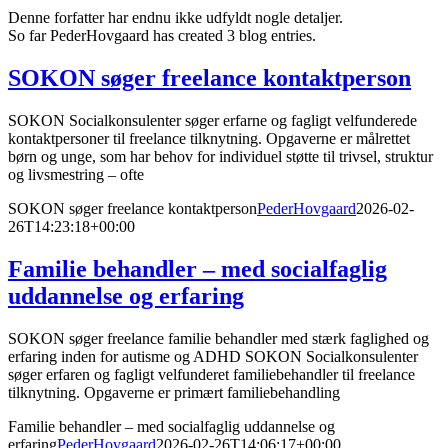
Denne forfatter har endnu ikke udfyldt nogle detaljer.
So far PederHovgaard has created 3 blog entries.
SOKON søger freelance kontaktperson
SOKON Socialkonsulenter søger erfarne og fagligt velfunderede
kontaktpersoner til freelance tilknytning. Opgaverne er målrettet
børn og unge, som har behov for individuel støtte til trivsel, struktur
og livsmestring – ofte
SOKON søger freelance kontaktperson
PederHovgaard
2026-02-
26T14:23:18+00:00
Familie behandler – med socialfaglig
uddannelse og erfaring
SOKON søger freelance familie behandler med stærk faglighed og
erfaring inden for autisme og ADHD SOKON Socialkonsulenter
søger erfaren og fagligt velfunderet familiebehandler til freelance
tilknytning. Opgaverne er primært familiebehandling
Familie behandler – med socialfaglig uddannelse og
erfaring
PederHovgaard
2026-02-26T14:06:17+00:00