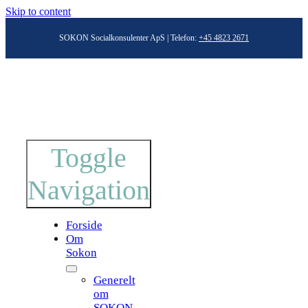
Skip to content
SOKON Socialkonsulenter ApS | Telefon:
+45 4823 2671
Toggle
Navigation
Forside
Om
Sokon
Generelt
om
SOKON