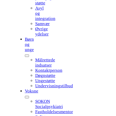
støtte
Asyl
og
integration
Samvær
Øvrige
ydelser
Børn
og
unge
Målrettede
indsatser
Kontaktperson
Døgnstøtte
Ungestøtte
Undervisningstilbud
Voksne
SOKON
Socialpsykiatri
Fastholdelsesmentor