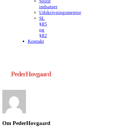
Solist
indsatser
Udskrivningsmentor
SL
§85
og
§82
Kontakt
PederHovgaard
Om
PederHovgaard